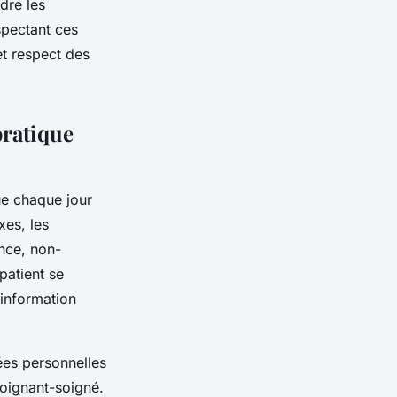
dre les
spectant ces
et respect des
pratique
ue chaque jour
xes, les
nce, non-
patient se
 information
ées personnelles
soignant-soigné.