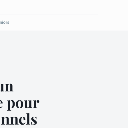
niors
un
e pour
onnels