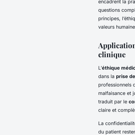
encadrent la pra
questions compl
principes, l’éth
valeurs humaines
Application
clinique
L’
éthique médic
dans la
prise d
professionnels d
malfaisance et j
traduit par le
co
claire et complè
La confidentiali
du patient reste