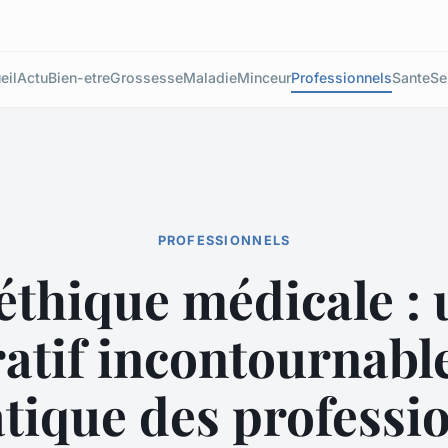
eil
Actu
Bien-etre
Grossesse
Maladie
Minceur
Professionnels
Sante
Se
PROFESSIONNELS
'éthique médicale : 
atif incontournabl
atique des professi