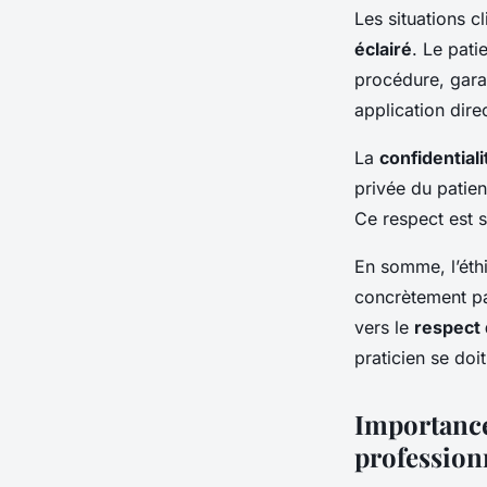
Les situations c
éclairé
. Le pati
procédure, gara
application dire
La
confidentiali
privée du patien
Ce respect est 
En somme, l’éthi
concrètement pa
vers le
respect 
praticien se doi
Importance
professionn