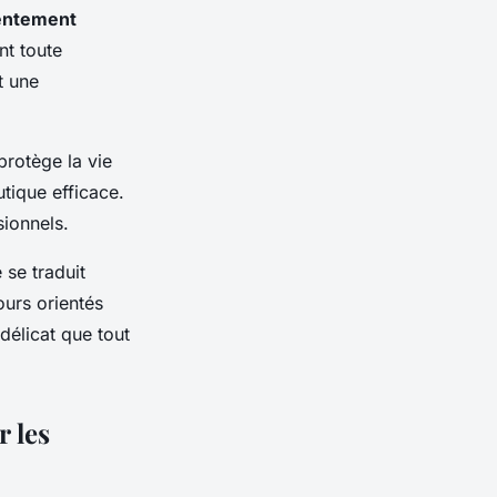
entement
nt toute
t une
protège la vie
utique efficace.
ionnels.
 se traduit
ours orientés
 délicat que tout
r les