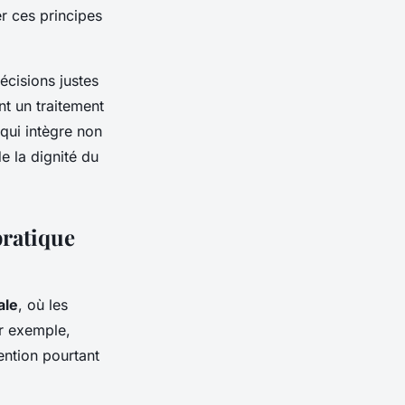
er ces principes
écisions justes
nt un traitement
qui intègre non
e la dignité du
pratique
ale
, où les
ar exemple,
ention pourtant