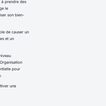
nt à prendre des
ge le
iser son bien-
ble de causer un
ces et un
niveau
’Organisation
tielle pour
é.
tiver une