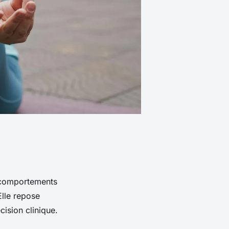
s comportements
Elle repose
ision clinique.