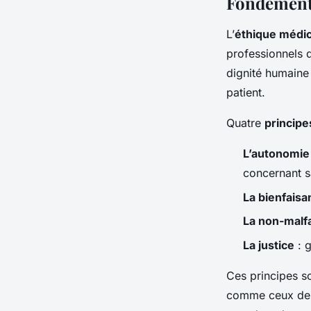
Fondements
L’
éthique médic
professionnels d
dignité humaine 
patient.
Quatre
princip
L’autonomie
concernant s
La bienfaisa
La non-malf
La justice
: g
Ces principes s
comme ceux de l