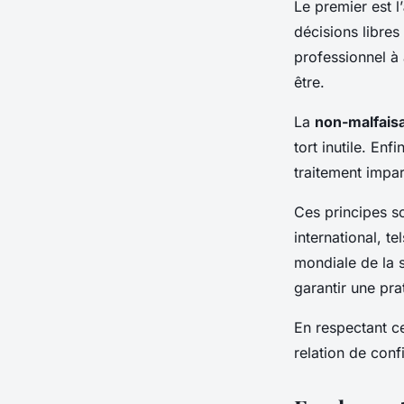
Le premier est l’
décisions libres
professionnel à 
être.
La
non-malfais
tort inutile. Enf
traitement impart
Ces principes s
international, t
mondiale de la 
garantir une pra
En respectant ce
relation de confi