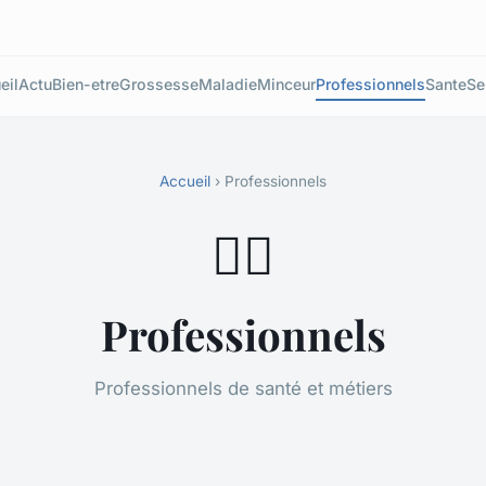
eil
Actu
Bien-etre
Grossesse
Maladie
Minceur
Professionnels
Sante
Se
Accueil
› Professionnels
👨‍⚕️
Professionnels
Professionnels de santé et métiers