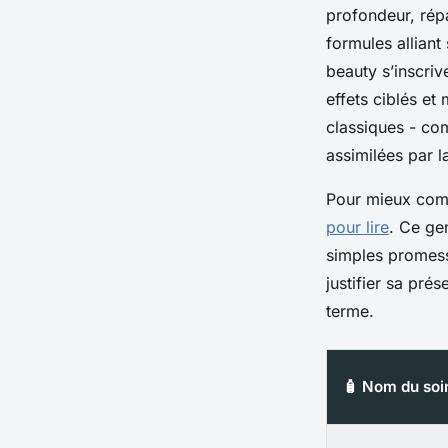
profondeur, répa
formules alliant
beauty
s’inscriv
effets ciblés et
classiques - com
assimilées par l
Pour mieux comp
pour lire
. Ce ge
simples promess
justifier sa pré
terme.
🧴 Nom du soi