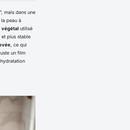
e”, mais dans une
 la peau à
 végétal
utilisé
et plus stable
levée
, ce qui
juste un film
éhydratation