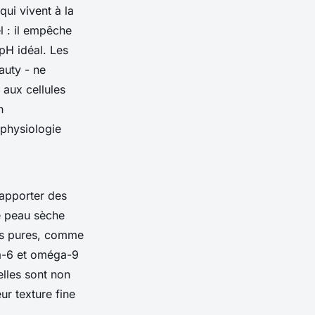
ui vivent à la
l : il empêche
 pH idéal. Les
auty
- ne
 aux cellules
n
 physiologie
apporter des
e peau sèche
les pures, comme
-6 et oméga-9
lles sont non
ur texture fine