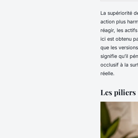
La supériorité d
action plus har
réagir, les actif
ici est obtenu 
que les version
signifie qu’il pé
occlusif à la su
réelle.
Les pilier