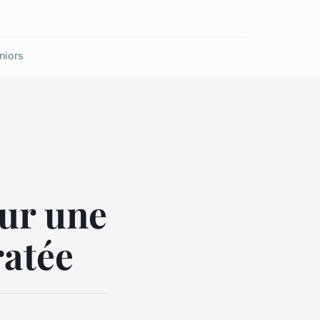
niors
our une
ratée