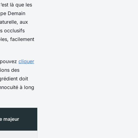
’est là que les
type
Demain
aturelle, aux
s occlusifs
les, facilement
s pouvez
cliquer
tions des
rédient doit
nnocuité à long
e majeur