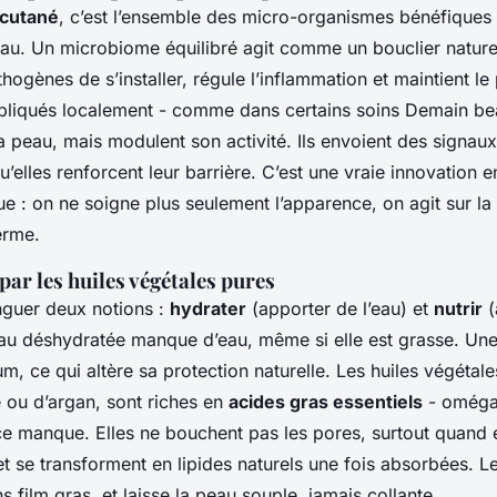
cutané
, c’est l’ensemble des micro-organismes bénéfiques q
eau. Un microbiome équilibré agit comme un bouclier nature
thogènes de s’installer, régule l’inflammation et maintient le
pliqués localement - comme dans certains soins
Demain be
a peau, mais modulent son activité. Ils envoient des signaux
’elles renforcent leur barrière. C’est une vraie innovation e
 : on ne soigne plus seulement l’apparence, on agit sur la
erme.
par les huiles végétales pures
tinguer deux notions :
hydrater
(apporter de l’eau) et
nutrir
(
eau déshydratée manque d’eau, même si elle est grasse. Un
, ce qui altère sa protection naturelle. Les huiles végéta
e ou d’argan, sont riches en
acides gras essentiels
- oméga
ce manque. Elles ne bouchent pas les pores, surtout quand e
se transforment en lipides naturels une fois absorbées. Le
ns film gras, et laisse la peau souple, jamais collante.