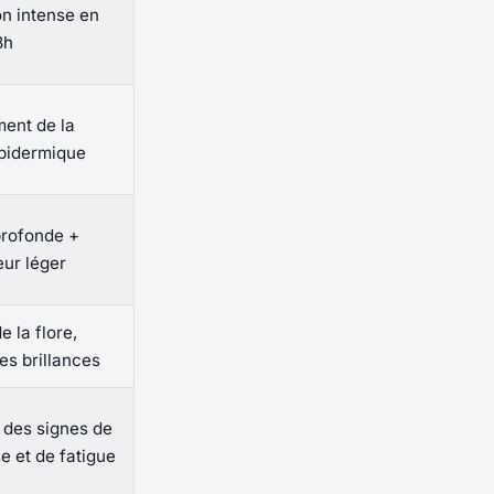
on intense en
8h
ent de la
épidermique
profonde +
eur léger
e la flore,
es brillances
 des signes de
e et de fatigue