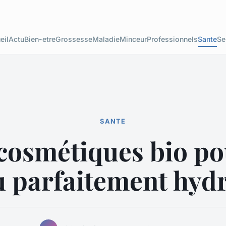
eil
Actu
Bien-etre
Grossesse
Maladie
Minceur
Professionnels
Sante
Se
SANTE
cosmétiques bio p
 parfaitement hyd