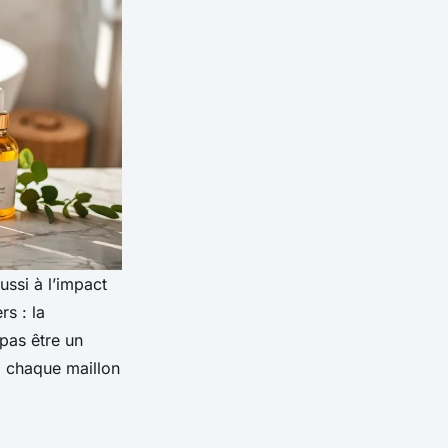
ussi à l’impact
rs : la
 pas être un
d chaque maillon