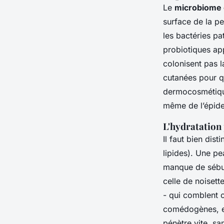
Le
microbiome 
surface de la p
les bactéries pa
probiotiques ap
colonisent pas l
cutanées pour qu
dermocosmétique
même de l’épid
L'hydratation 
Il faut bien dis
lipides). Une p
manque de sébum
celle de noisett
- qui comblent 
comédogènes, et 
pénètre vite, sa