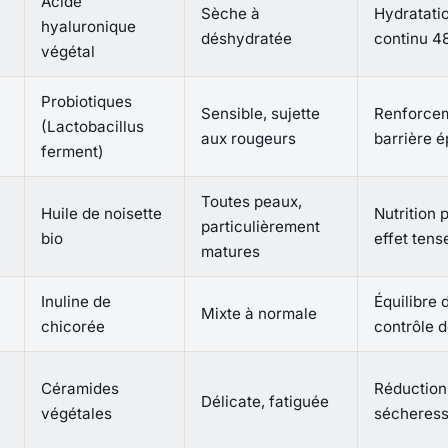
Acide
Sèche à
Hydratati
hyaluronique
déshydratée
continu 4
végétal
Probiotiques
Sensible, sujette
Renforcem
(Lactobacillus
aux rougeurs
barrière 
ferment)
Toutes peaux,
Huile de noisette
Nutrition 
particulièrement
bio
effet tens
matures
Inuline de
Équilibre d
Mixte à normale
chicorée
contrôle d
Céramides
Réduction
Délicate, fatiguée
végétales
sécheress