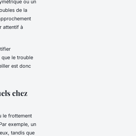
symétrique ou un
oubles de la
rapprochement
 attentif à
ifier
 que le trouble
iller est donc
uels chez
 le frottement
Par exemple, un
eux, tandis que