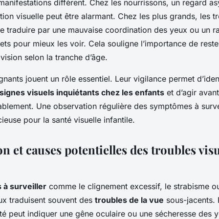
 manifestations diffèrent. Chez les nourrissons, un regard a
on visuelle peut être alarmant. Chez les plus grands, les tr
se traduire par une mauvaise coordination des yeux ou un 
ts pour mieux les voir. Cela souligne l’importance de rester
 vision selon la tranche d’âge.
gnants jouent un rôle essentiel. Leur vigilance permet d’ident
signes visuels inquiétants chez les enfants
et d’agir avant
urablement. Une observation régulière des symptômes à surve
euse pour la santé visuelle infantile.
on et causes potentielles des troubles vis
à surveiller
comme le clignement excessif, le strabisme ou
ux traduisent souvent des
troubles de la vue
sous-jacents. 
té peut indiquer une gêne oculaire ou une sécheresse des y