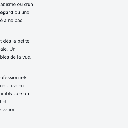
rabisme ou d’un
regard
ou une
té à ne pas
 dès la petite
male. Un
bles de la vue,
rofessionnels
ne prise en
’amblyopie ou
t et
ervation