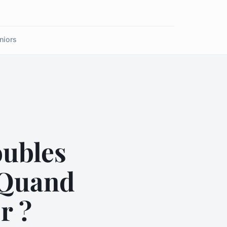
niors
oubles
: Quand
r ?