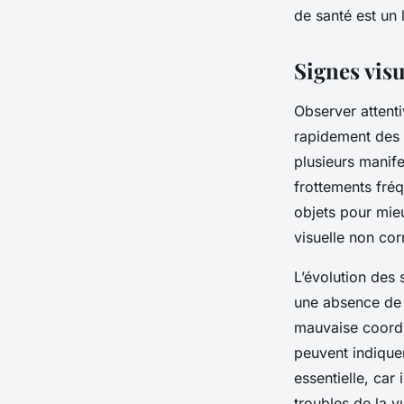
de santé est un 
Signes visu
Observer attent
rapidement des 
plusieurs manife
frottements fré
objets pour mie
visuelle non cor
L’évolution des
une absence de r
mauvaise coordin
peuvent indiquer
essentielle, ca
troubles de la v