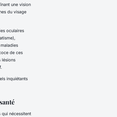
înant une vision
hes du visage
es oculaires
atisme),
s maladies
écoce de ces
 lésions
f.
els inquiétants
 santé
s
qui nécessitent