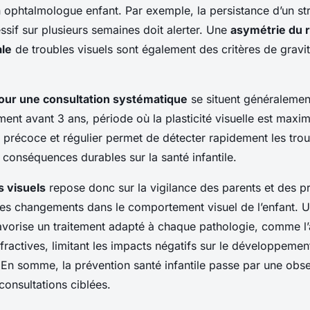
n ophtalmologue enfant. Par exemple, la persistance d’un st
sif sur plusieurs semaines doit alerter. Une
asymétrie du 
ale
de troubles visuels sont également des critères de gravi
our une consultation systématique
se situent généralement
nt avant 3 ans, période où la plasticité visuelle est maxi
 précoce et régulier permet de détecter rapidement les trou
s conséquences durables sur la santé infantile.
s visuels
repose donc sur la vigilance des parents et des p
des changements dans le comportement visuel de l’enfant. U
avorise un traitement adapté à chaque pathologie, comme l
fractives, limitant les impacts négatifs sur le développemen
 En somme, la prévention santé infantile passe par une obs
 consultations ciblées.