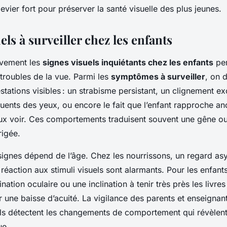
levier fort pour préserver la santé visuelle des plus jeunes.
els à surveiller chez les enfants
ivement les
signes visuels inquiétants chez les enfants
per
troubles de la vue. Parmi les
symptômes à surveiller
, on 
stations visibles : un strabisme persistant, un clignement ex
quents des yeux, ou encore le fait que l’enfant rapproche a
ux voir. Ces comportements traduisent souvent une gêne ou 
rigée.
 signes dépend de l’âge. Chez les nourrissons, un regard as
éaction aux stimuli visuels sont alarmants. Pour les enfant
ation oculaire ou une inclination à tenir très près les livre
 une baisse d’acuité. La vigilance des parents et enseignant
r ils détectent les changements de comportement qui révèlen
ue.