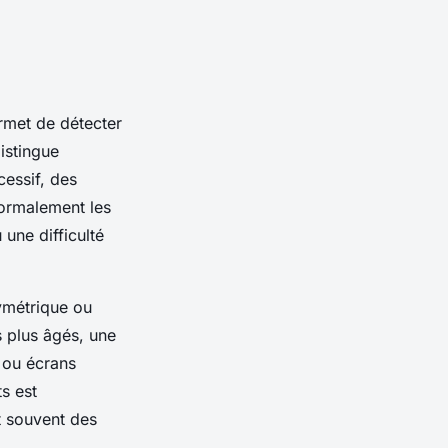
met de détecter
distingue
cessif, des
normalement les
une difficulté
ymétrique ou
s plus âgés, une
s ou écrans
s est
t souvent des