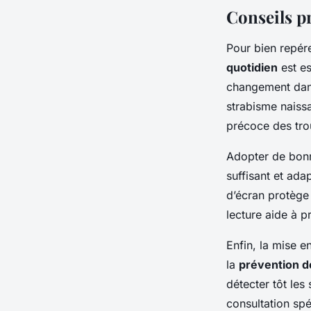
Conseils pr
Pour bien repér
quotidien
est es
changement dans
strabisme naissa
précoce des tro
Adopter de bonne
suffisant et ada
d’écran protège 
lecture aide à p
Enfin, la mise e
la
prévention d
détecter tôt les
consultation spé