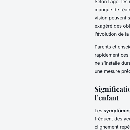
Selon l’âge, les
manque de réacti
vision peuvent 
exagéré des obje
l’évolution de la
Parents et ensei
rapidement ces
ne s’installe d
une mesure préci
Significati
l’enfant
Les
symptômes 
fréquent des ye
clignement répé