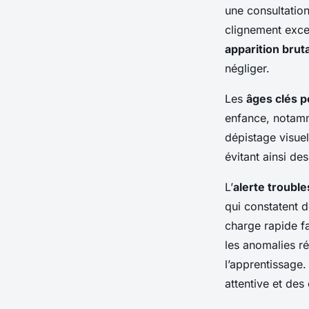
une consultatio
clignement exces
apparition brut
négliger.
Les
âges clés p
enfance, notamme
dépistage visuel
évitant ainsi de
L’
alerte trouble
qui constatent 
charge rapide f
les anomalies ré
l’apprentissage.
attentive et des