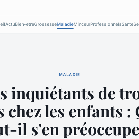
eil
Actu
Bien-etre
Grossesse
Maladie
Minceur
Professionnels
Sante
Se
MALADIE
s inquiétants de tr
s chez les enfants 
ut-il s'en préoccupe