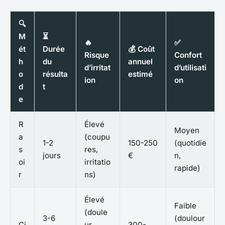
🔍
M
⏳
🔥
✅
ét
Durée
💰 Coût
Risque
Confort
h
du
annuel
d’irritat
d’utilisati
o
résulta
estimé
ion
on
d
t
e
R
Élevé
Moyen
a
(coupu
1-2
150-250
(quotidie
s
res,
jours
€
n,
oi
irritatio
rapide)
r
ns)
Élevé
Faible
(doule
3-6
(doulour
Ci
ur,
300-