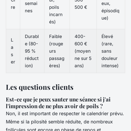
semai
eux,
re
poils
500 €
nes
épisodiq
incarn
ue)
és)
Durabl
Faible
400-
Élevé
L
e (80-
(rouge
600 €
(rare,
a
95 %
urs
(moyen
sans
s
réduct
passag
ne sur 5
douleur
er
ion)
ères)
ans)
intense)
Les questions clients
Est-ce que je peux sauter une séance si j'ai
l'impression de ne plus avoir de poils ?
Non, il est important de respecter le calendrier prévu.
Même si la pilosité semble réduite, de nombreux
follicules sont encore en phase de repos et