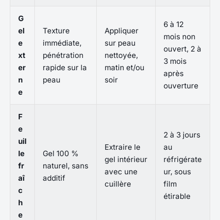
G
6 à 12
el
Texture
Appliquer
mois non
e
immédiate,
sur peau
ouvert, 2 à
xt
pénétration
nettoyée,
3 mois
er
rapide sur la
matin et/ou
après
n
peau
soir
ouverture
e
F
e
2 à 3 jours
uil
Extraire le
au
le
Gel 100 %
gel intérieur
réfrigérate
fr
naturel, sans
avec une
ur, sous
aî
additif
cuillère
film
c
étirable
h
e