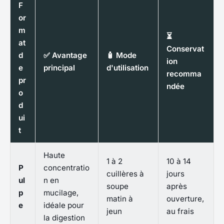
F
or
m
⏳
at
Conservat
d
✅ Avantage
🧴 Mode
ion
e
principal
d'utilisation
recomma
pr
ndée
o
d
ui
t
Haute
1 à 2
10 à 14
P
concentratio
cuillères à
jours
ul
n en
soupe
après
p
mucilage,
matin à
ouverture,
e
idéale pour
jeun
au frais
la digestion