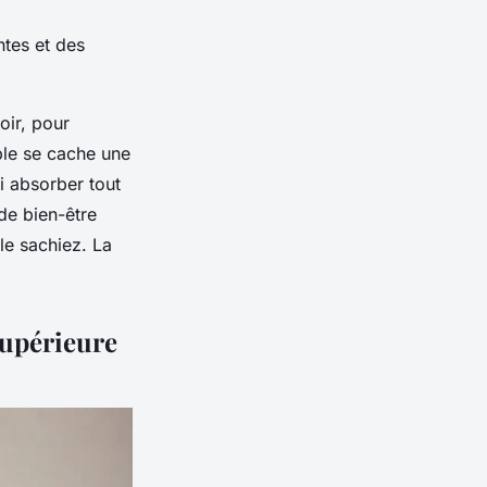
ntes et des
oir, pour
ple se cache une
i absorber tout
 de bien-être
le sachiez. La
supérieure