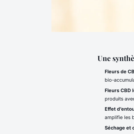
Une synthè
Fleurs de C
bio-accumula
Fleurs CBD 
produits avec
Effet d’ento
amplifie les 
Séchage et 