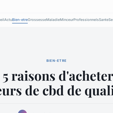
eil
Actu
Bien-etre
Grossesse
Maladie
Minceur
Professionnels
Sante
Se
BIEN-ETRE
 5 raisons d'acheter
eurs de cbd de qual