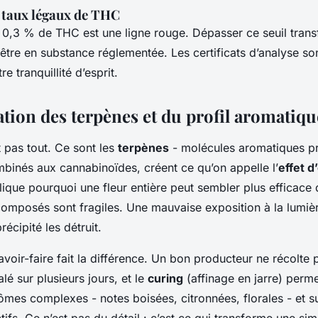
s taux légaux de THC
e 0,3 % de THC est une ligne rouge. Dépasser ce seuil tran
être en substance réglementée. Les certificats d’analyse so
re tranquillité d’esprit.
ation des terpènes et du profil aromatiqu
 pas tout. Ce sont les
terpènes
- molécules aromatiques pr
mbinés aux cannabinoïdes, créent ce qu’on appelle l’
effet 
que pourquoi une fleur entière peut sembler plus efficace q
omposés sont fragiles. Une mauvaise exposition à la lumièr
écipité les détruit.
avoir-faire fait la différence. Un bon producteur ne récolte pa
lé sur plusieurs jours, et le
curing
(affinage en jarre) perme
ômes complexes - notes boisées, citronnées, florales - et sur