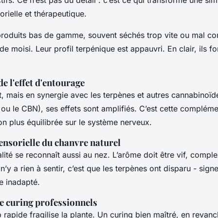
tifs. Ce n’est pas du détail : c’est ce qui transforme une sim
rielle et thérapeutique.
s produits bas de gamme, souvent séchés trop vite ou mal co
de moisi. Leur profil terpénique est appauvri. En clair, ils f
e l'effet d'entourage
t, mais en synergie avec les terpènes et autres cannabinoïd
u le CBN), ses effets sont amplifiés. C’est cette complémen
n plus équilibrée sur le système nerveux.
ensorielle du chanvre naturel
lité se reconnaît aussi au nez. L’arôme doit être vif, compl
 n’y a rien à sentir, c’est que les terpènes ont disparu - sign
e inadapté.
le curing professionnels
rapide fragilise la plante. Un curing bien maîtré, en revanch