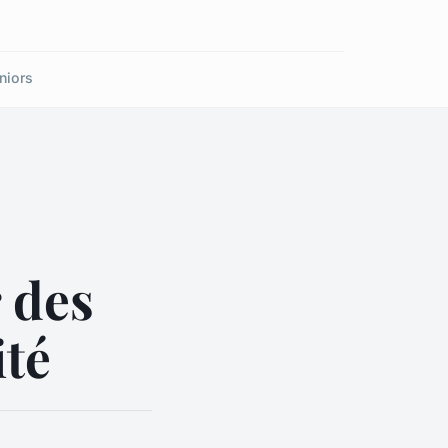
niors
 des
ité