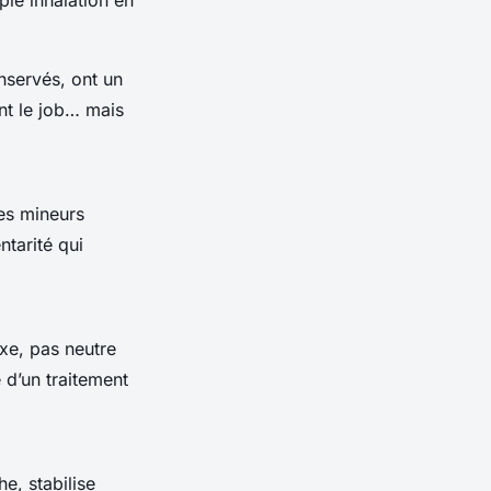
ple inhalation en
nservés, ont un
ont le job… mais
es mineurs
tarité qui
exe, pas neutre
e d’un traitement
e, stabilise