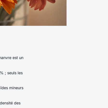
hanvre est un
% ; seuls les
oïdes mineurs
 densité des