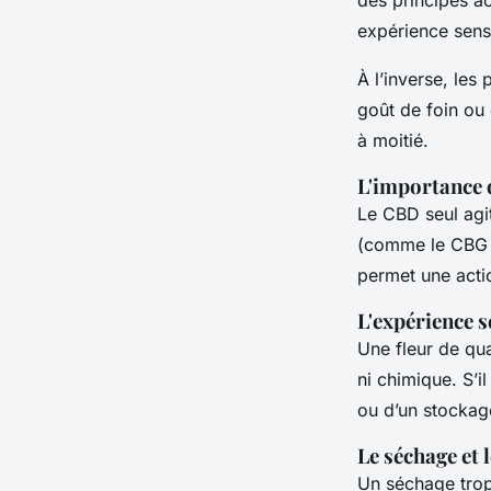
des principes ac
expérience senso
À l’inverse, le
goût de foin ou 
à moitié.
L'importance d
Le CBD seul agi
(comme le CBG o
permet une actio
L'expérience s
Une fleur de qua
ni chimique. S’il
ou d’un stockag
Le séchage et 
Un séchage trop 